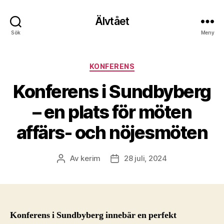
Älvtået
Sök
Meny
Kategorier
KONFERENS
Konferens i Sundbyberg
– en plats för möten
affärs- och nöjesmöten
Av
kerim
28 juli, 2024
Inläggsförfattare
Inläggsdatum
Konferens i Sundbyberg innebär en perfekt