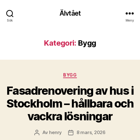
Älvtået
Sök
Meny
Kategori:
Bygg
Kategorier
BYGG
Fasadrenovering av hus i
Stockholm – hållbara och
vackra lösningar
Av
henry
8 mars, 2026
Inläggsförfattare
Inläggsdatum