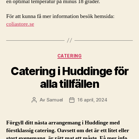
en optimal temperatur på minus 18 grader.
För att kunna få mer information besök hemsida:
coliastore.se
Kategorier
CATERING
Catering i Huddinge för
alla tillfällen
Av
Samuel
16 april, 2024
Inläggsförfattare
Inläggsdatum
Förgyll ditt nästa arrangemang i Huddinge med
förstklassig catering. Oavsett om det är ett litet eller
stort evenemang, är rätt mat ett måste. Få mer info