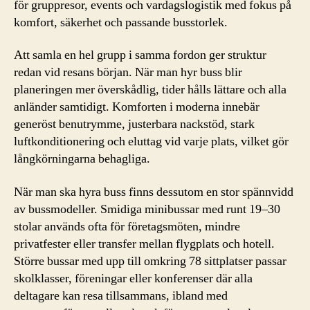
för gruppresor, events och vardagslogistik med fokus på
komfort, säkerhet och passande busstorlek.
Att samla en hel grupp i samma fordon ger struktur
redan vid resans början. När man hyr buss blir
planeringen mer överskådlig, tider hålls lättare och alla
anländer samtidigt. Komforten i moderna innebär
generöst benutrymme, justerbara nackstöd, stark
luftkonditionering och eluttag vid varje plats, vilket gör
långkörningarna behagliga.
När man ska hyra buss finns dessutom en stor spännvidd
av bussmodeller. Smidiga minibussar med runt 19–30
stolar används ofta för företagsmöten, mindre
privatfester eller transfer mellan flygplats och hotell.
Större bussar med upp till omkring 78 sittplatser passar
skolklasser, föreningar eller konferenser där alla
deltagare kan resa tillsammans, ibland med