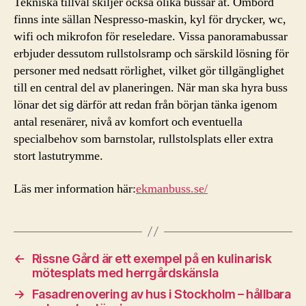
Tekniska tillval skiljer också olika bussar åt. Ombord
finns inte sällan Nespresso-maskin, kyl för drycker, wc,
wifi och mikrofon för reseledare. Vissa panoramabussar
erbjuder dessutom rullstolsramp och särskild lösning för
personer med nedsatt rörlighet, vilket gör tillgänglighet
till en central del av planeringen. När man ska hyra buss
lönar det sig därför att redan från början tänka igenom
antal resenärer, nivå av komfort och eventuella
specialbehov som barnstolar, rullstolsplats eller extra
stort lastutrymme.
Läs mer information här:
ekmanbuss.se/
←
Rissne Gård är ett exempel på en kulinarisk
mötesplats med herrgårdskänsla
→
Fasadrenovering av hus i Stockholm – hållbara